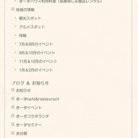
きーずハウス利用料金（部屋貸し＆備品レンタル）
地域の情報
観光スポット
グルメスポット
体験
7月＆8月のイベント
9月＆10月のイベント
11月＆12月のイベント
1月＆2月のイベント
ブログ ＆ お知らせ
お知らせ
きーずcafe&restaurant
きーずイベント
きーずコラボランチ
きーずセミナー
未分類